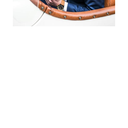
CÉLÉBRANTE
de votre love story
Pas de tournures toutes prêtes, pas de copier-coller
(sauf pour dire « Bonjour » au début)
On papote comme des vieux potes, je capte les regards
qui brillent, les sourires, les mots doux et j’en fait une
cérémonie unique
Je complote avec vos proches pour vous surprendre