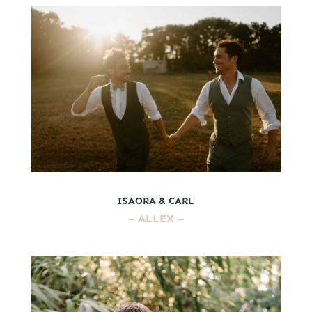
ISAORA & CARL
–
ALLEX
–