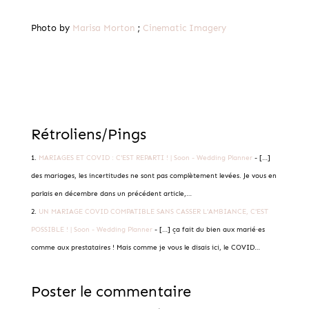
Photo by
Marisa Morton
;
Cinematic Imagery
Rétroliens/Pings
MARIAGES ET COVID : C'EST REPARTI ! | Soon - Wedding Planner
- […]
des mariages, les incertitudes ne sont pas complètement levées. Je vous en
parlais en décembre dans un précédent article,…
UN MARIAGE COVID COMPATIBLE SANS CASSER L'AMBIANCE, C'EST
POSSIBLE ! | Soon - Wedding Planner
- […] ça fait du bien aux marié·es
comme aux prestataires ! Mais comme je vous le disais ici, le COVID…
Poster le commentaire