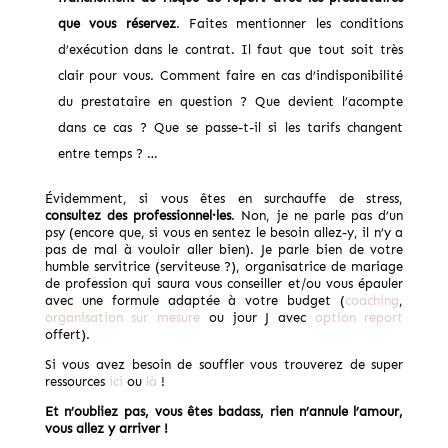
que vous réservez
. Faites mentionner les conditions
d’exécution dans le contrat. Il faut que tout soit très
clair pour vous. Comment faire en cas d’indisponibilité
du prestataire en question ? Que devient l’acompte
dans ce cas ? Que se passe-t-il si les tarifs changent
entre temps ? …
Évidemment, si vous êtes en surchauffe de stress,
consultez des professionnel·les
. Non, je ne parle pas d’un
psy (encore que, si vous en sentez le besoin allez-y, il n’y a
pas de mal à vouloir aller bien). Je parle bien de votre
humble servitrice (serviteuse ?), organisatrice de mariage
de profession qui saura vous conseiller et/ou vous épauler
avec une formule adaptée à votre budget (
coaching
,
organisation sur mesure
ou jour J avec
option report
offert).
Si vous avez besoin de souffler vous trouverez de super
ressources
ici
ou
là
!
Et n’oubliez pas, vous êtes badass, rien n’annule l’amour,
vous allez y arriver !